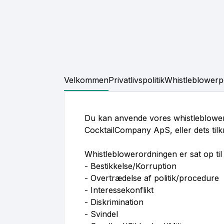
Gå til hovedindhold
Velkommen
Privatlivspolitik
Whistleblowerpo
Du kan anvende vores whistleblowerord
CocktailCompany ApS, eller dets tilk
Whistleblowerordningen er sat op ti
- Bestikkelse/Korruption
- Overtrædelse af politik/procedure
- Interessekonflikt
- Diskrimination
- Svindel