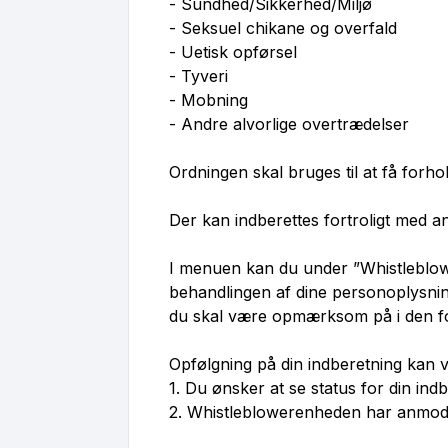
- Sundhed/Sikkerhed/Miljø
- Seksuel chikane og overfald
- Uetisk opførsel
- Tyveri
- Mobning
- Andre alvorlige overtrædelser
Ordningen skal bruges til at få forho
Der kan indberettes fortroligt med a
I menuen kan du under ”Whistleblow
behandlingen af dine personoplysnin
du skal være opmærksom på i den fo
Opfølgning på din indberetning kan v
1. Du ønsker at se status for din ind
2. Whistleblowerenheden har anmodet