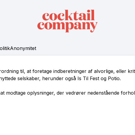
litik
Anonymitet
ning til, at foretage indberetninger af alvorlige, eller kri
nyttede selskaber, herunder også Is Til Fest og Potio.
l at modtage oplysninger, der vedrører nedenstående forhol