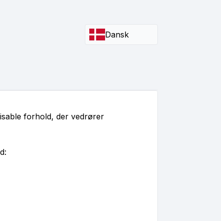
Dansk
tisable forhold, der vedrører
d: